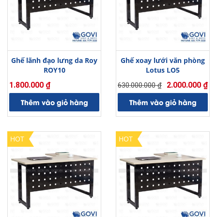
Ghế lãnh đạo lưng da Roy
Ghế xoay lưới văn phòng
ROY10
Lotus LO5
1.800.000
₫
2.000.000
₫
630.000.000
₫
Giá
Giá
gốc
hiện
Thêm vào giỏ hàng
Thêm vào giỏ hàng
là:
tại
630.000.000 ₫.
là:
2.000.000 ₫.
HOT
HOT