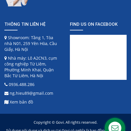
THÔNG TIN LIÊN HỆ
FIND US ON FACEBOOK
Showroom: Tầng 1, Tòa
nhà N01, 259 Yên Hòa, Cầu
Giấy, Hà Nội
Nhà máy: Lô A2CN3, cụm
công nghiệp Từ Liêm,
Phường Minh Khai, Quận
Bắc Từ Liêm, Hà Nội
0936.488.286
ng.hieu89@gmail.com
Xem bản đồ
Copyright © Govi. All rights reserved.
Sử dụng nội dung và dịch vụ tại Govi có nghĩa là bạn đồng ý với Thỏa