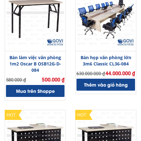
Bàn làm việc văn phòng
Bàn họp văn phòng lớn
1m2 Oscar B OSB12G-D-
3m6 Classic CL36-084
084
44.000.000
₫
630.000.000
₫
Giá
Giá
500.000
₫
580.000
₫
Giá
Giá
gốc
hiện
Thêm vào giỏ hàng
gốc
hiện
là:
tại
Mua trên Shoppe
là:
tại
630.000.000 ₫.
là:
580.000 ₫.
là:
44.000.000 ₫.
500.000 ₫.
HOT
HOT