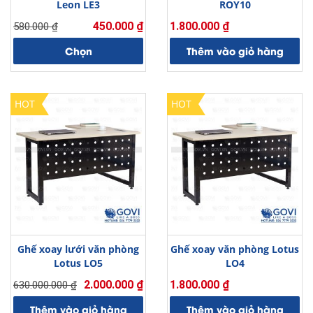
Leon LE3
ROY10
450.000
₫
1.800.000
₫
580.000
₫
Giá
Giá
gốc
hiện
Chọn
Thêm vào giỏ hàng
là:
tại
580.000 ₫.
là:
450.000 ₫.
HOT
HOT
Ghế xoay lưới văn phòng
Ghế xoay văn phòng Lotus
Lotus LO5
LO4
2.000.000
₫
1.800.000
₫
630.000.000
₫
Giá
Giá
gốc
hiện
Thêm vào giỏ hàng
Thêm vào giỏ hàng