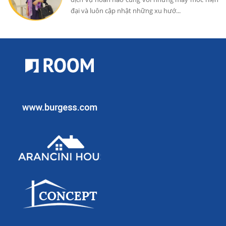
đại và luôn cập nhật những xu hướ...