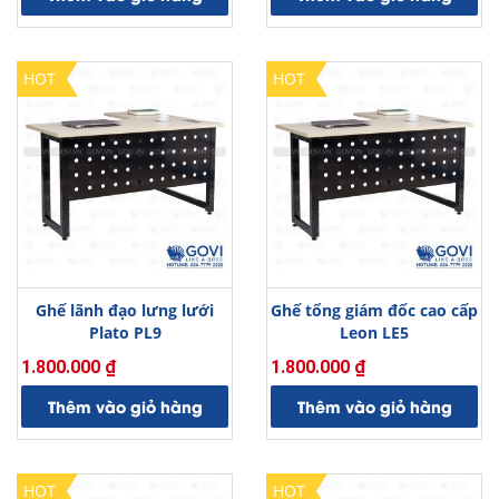
là:
tại
630.000.000 ₫.
là:
2.000.000 ₫.
HOT
HOT
Ghế lãnh đạo lưng lưới
Ghế tổng giám đốc cao cấp
Plato PL9
Leon LE5
1.800.000
₫
1.800.000
₫
Thêm vào giỏ hàng
Thêm vào giỏ hàng
HOT
HOT