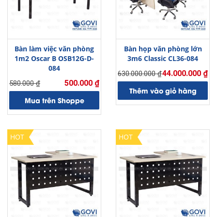
Bàn làm việc văn phòng
Bàn họp văn phòng lớn
1m2 Oscar B OSB12G-D-
3m6 Classic CL36-084
084
44.000.000
₫
630.000.000
₫
Giá
Giá
500.000
₫
580.000
₫
Giá
Giá
gốc
hiện
Thêm vào giỏ hàng
gốc
hiện
là:
tại
Mua trên Shoppe
là:
tại
630.000.000 ₫.
là:
580.000 ₫.
là:
44.000.000 ₫.
500.000 ₫.
HOT
HOT