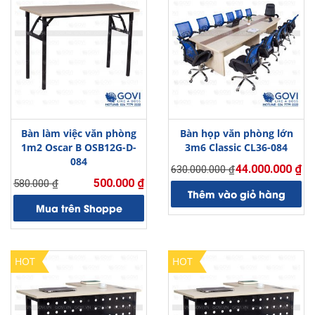
Bàn làm việc văn phòng
Bàn họp văn phòng lớn
1m2 Oscar B OSB12G-D-
3m6 Classic CL36-084
084
44.000.000
₫
630.000.000
₫
Giá
Giá
500.000
₫
580.000
₫
Giá
Giá
gốc
hiện
Thêm vào giỏ hàng
gốc
hiện
là:
tại
Mua trên Shoppe
là:
tại
630.000.000 ₫.
là:
580.000 ₫.
là:
44.000.000 ₫.
500.000 ₫.
HOT
HOT